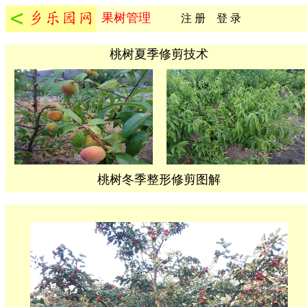
果树管理
注 册
登 录
桃树夏季修剪技术
桃树冬季整形修剪图解